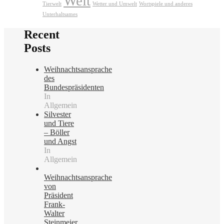
Welt
Tierwelt
Wetter und Umwelt
Wortspiele und anderes
Unterhaltsames
Recent
Posts
Weihnachtsansprache
des
Bundespräsidenten
In
Allgemein
Silvester
und Tiere
– Böller
und Angst
In
Allgemein
Weihnachtsansprache
von
Präsident
Frank-
Walter
Steinmeier