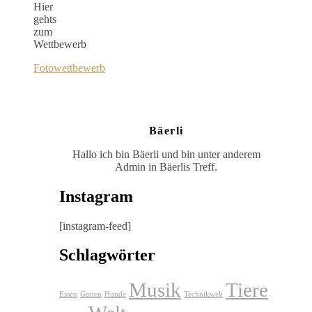
Hier
gehts
zum
Wettbewerb
Fotowettbewerb
Bäerli
Hallo ich bin Bäerli und bin unter anderem
Admin in Bäerlis Treff.
Instagram
[instagram-feed]
Schlagwörter
Musik
Tiere
Essen
Garten
Hunde
Technikwelt