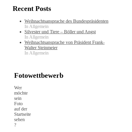
Recent Posts
Weihnachtsansprache des Bundespräsidenten
In Allgemein
Silvester und Tiere – Böller und Angst
In Allgemein
Weihnachtsansprache von Präsident Frank-
Walter Steinmeier
In Allgemein
Fotowettbewerb
Wer
möchte
sein
Foto
auf der
Startseite
sehen
?