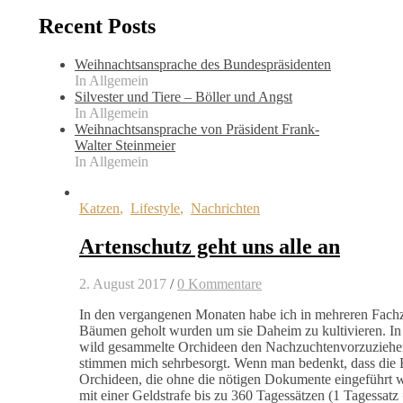
Recent Posts
Weihnachtsansprache des Bundespräsidenten
In Allgemein
Silvester und Tiere – Böller und Angst
In Allgemein
Weihnachtsansprache von Präsident Frank-
Walter Steinmeier
In Allgemein
Katzen
,
Lifestyle
,
Nachrichten
Artenschutz geht uns alle an
2. August 2017
/
0 Kommentare
In den vergangenen Monaten habe ich in mehreren Fachze
Bäumen geholt wurden um sie Daheim zu kultivieren. In e
wild gesammelte Orchideen den Nachzuchtenvorzuziehen,
stimmen mich sehrbesorgt. Wenn man bedenkt, dass die 
Orchideen, die ohne die nötigen Dokumente eingeführt we
mit einer Geldstrafe bis zu 360 Tagessätzen (1 Tagessatz 