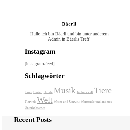
Bäerli
Hallo ich bin Bäerli und bin unter anderem
Admin in Bäerlis Treff.
Instagram
[instagram-feed]
Schlagwörter
Musik
Tiere
Essen
Garten
Hunde
Technikwelt
Welt
Tierwelt
Wetter und Umwelt
Wortspiele und anderes
Unterhaltsames
Recent Posts