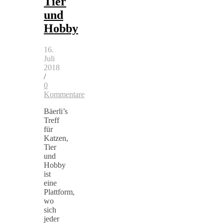
Tier
und
Hobby
16.
Juli
2018
/
0
Kommentare
Bäerli’s
Treff
für
Katzen,
Tier
und
Hobby
ist
eine
Plattform,
wo
sich
jeder