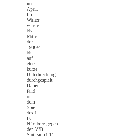
im
April.
Im
Winter
wurde
bis
Mitte
der
1980er
bis
auf
eine
kurze
Unterbrechung
durchgespielt.
Dabei
fand
mit
dem
Spiel
des 1.
FC
Nürnberg gegen
den VfB
Stuttgart (1:1)