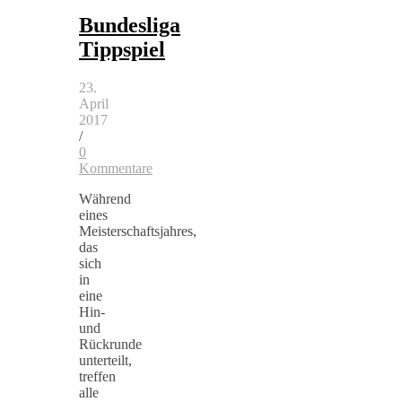
Bundesliga
Tippspiel
23.
April
2017
/
0
Kommentare
Während
eines
Meisterschaftsjahres,
das
sich
in
eine
Hin-
und
Rückrunde
unterteilt,
treffen
alle