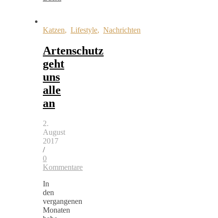
Katzen
,
Lifestyle
,
Nachrichten
Artenschutz
geht
uns
alle
an
2.
August
2017
/
0
Kommentare
In
den
vergangenen
Monaten