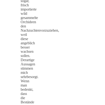
sogar,
frisch
importierte
wild
gesammelte
Orchideen
den
Nachzuchtenvorzuziehen,
weil
diese
angeblich
besser
wachsen
sollen.
Derartige
Aussagen
stimmen
mich
sehrbesorgt.
Wenn
man
bedenkt,
dass
die
Bestände