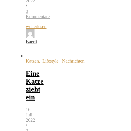
2022
/
0
Kommentare
weiterlesen
Baerli
Katzen
,
Lifestyle
,
Nachrichten
Eine
Katze
zieht
ein
16.
Juli
2022
/
0