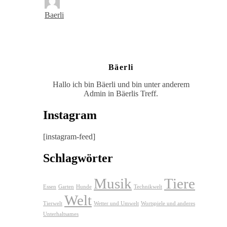
Baerli
Bäerli
Hallo ich bin Bäerli und bin unter anderem
Admin in Bäerlis Treff.
Instagram
[instagram-feed]
Schlagwörter
Musik
Tiere
Essen
Garten
Hunde
Technikwelt
Welt
Tierwelt
Wetter und Umwelt
Wortspiele und anderes
Unterhaltsames