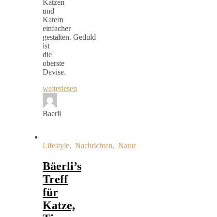
Katzen
und
Katern
einfacher
gestalten. Geduld
ist
die
oberste
Devise.
weiterlesen
Baerli
Lifestyle
,
Nachrichten
,
Natur
Bäerli’s
Treff
für
Katze,