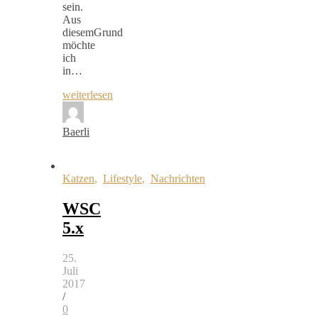
sein.
Aus
diesemGrund
möchte
ich
in…
weiterlesen
Baerli
Katzen
,
Lifestyle
,
Nachrichten
WSC
5.x
25.
Juli
2017
/
0